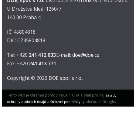
DOE, spol. s r.o.
distribuce elektronických součástek
U Družstva Ideál 1260/7
140 00 Praha 4
IČ: 45804818
DIČ: CZ45804818
Tel: +420
241 412 033
E-mail:
doe@doe.cz
Fax: +420
241 413 771
Copyright © 2026
DOE spol. s r.o.
.
Tento web je chráněn pomocí reCAPTCHA a platí pro něj
Zásady
a
společnosti Google.
ochrany osobních údajů
Smluvní podmínky